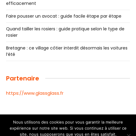
efficacement
Faire pousser un avocat : guide facile étape par étape
Quand tailler les rosiers : guide pratique selon le type de
rosier
Bretagne : ce village côtier interdit désormais les voitures
l’été
Partenaire
https://www.glassglass.fr
Nous utilisons des cookies pour vous garantir la meilleure
expérience sur notre site web. Si vous continuez à utiliser ce
© 2026 Toutes les informations de la ville de Toulouse |
site, nous supposerons que vous en êtes satisfait.