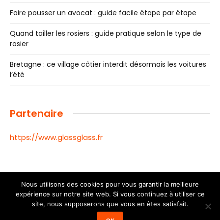
Faire pousser un avocat : guide facile étape par étape
Quand tailler les rosiers : guide pratique selon le type de
rosier
Bretagne : ce village côtier interdit désormais les voitures
l’été
Partenaire
https://www.glassglass.fr
Nous utilisons des cookies pour vous garantir la meilleure
expérience sur notre site web. Si vous continuez à utiliser ce
© 2026 Toutes les informations de la ville de Toulouse |
site, nous supposerons que vous en êtes satisfait.
Mentions Légales
|
Contactez nous
|
Notre équipe