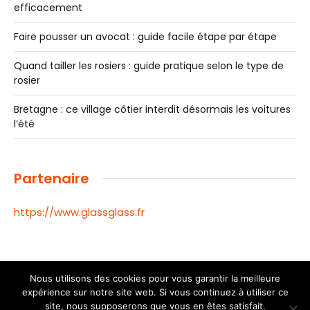
efficacement
Faire pousser un avocat : guide facile étape par étape
Quand tailler les rosiers : guide pratique selon le type de
rosier
Bretagne : ce village côtier interdit désormais les voitures
l’été
Partenaire
https://www.glassglass.fr
Nous utilisons des cookies pour vous garantir la meilleure
expérience sur notre site web. Si vous continuez à utiliser ce
© 2026 Toutes les informations de la ville de Toulouse |
site, nous supposerons que vous en êtes satisfait.