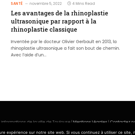
SANTÉ
novembre 5, 2022
4 Mins Read
Les avantages de la rhinoplastie
ultrasonique par rapport à la
rhinoplastie classique
Inventée par le docteur Olivier Gerbault en 2013, la
rhinoplastie ultrasonique a fait son bout de chemin.
Avec l’aide d’un…
 informations de la ville de Toulouse |
Mentions Légales
|
Contactez n
ure expérience sur notre site web. Si vous continuez à utiliser ce site