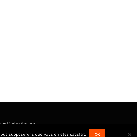
ous
|
Notre équipe
, nous supposerons que vous en êtes satisfait.
OK