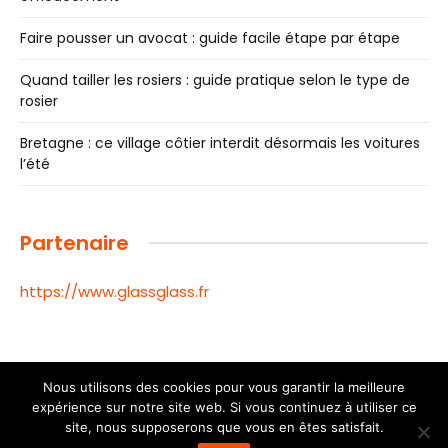
Faire pousser un avocat : guide facile étape par étape
Quand tailler les rosiers : guide pratique selon le type de
rosier
Bretagne : ce village côtier interdit désormais les voitures
l’été
Partenaire
https://www.glassglass.fr
Nous utilisons des cookies pour vous garantir la meilleure
expérience sur notre site web. Si vous continuez à utiliser ce
© 2026 Toutes les informations de la ville de Toulouse |
site, nous supposerons que vous en êtes satisfait.
Mentions Légales
|
Contactez nous
|
Notre équipe